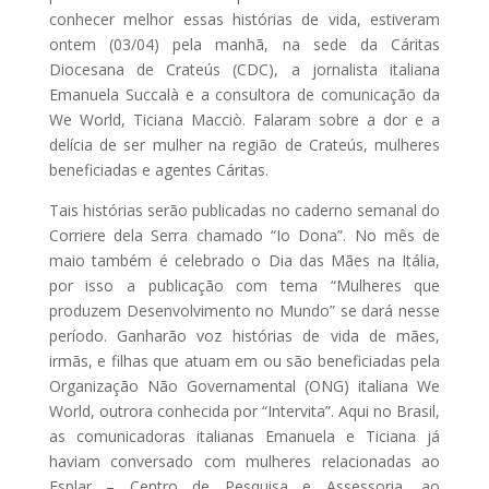
conhecer melhor essas histórias de vida, estiveram
ontem (03/04) pela manhã, na sede da Cáritas
Diocesana de Crateús (CDC), a jornalista italiana
Emanuela Succalà e a consultora de comunicação da
We World, Ticiana Macciò. Falaram sobre a dor e a
delícia de ser mulher na região de Crateús, mulheres
beneficiadas e agentes Cáritas.
Tais histórias serão publicadas no caderno semanal do
Corriere dela Serra chamado “Io Dona”. No mês de
maio também é celebrado o Dia das Mães na Itália,
por isso a publicação com tema “Mulheres que
produzem Desenvolvimento no Mundo” se dará nesse
período. Ganharão voz histórias de vida de mães,
irmãs, e filhas que atuam em ou são beneficiadas pela
Organização Não Governamental (ONG) italiana We
World, outrora conhecida por “Intervita”. Aqui no Brasil,
as comunicadoras italianas Emanuela e Ticiana já
haviam conversado com mulheres relacionadas ao
Esplar – Centro de Pesquisa e Assessoria, ao