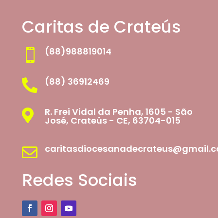
Caritas de Crateús
(88)988819014

(88) 36912469

R. Frei Vidal da Penha, 1605 - São

José, Crateús - CE, 63704-015
caritasdiocesanadecrateus@gmail.

Redes Sociais