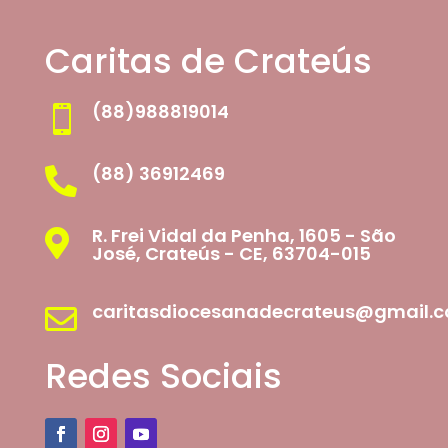
Caritas de Crateús
(88)988819014

(88) 36912469

R. Frei Vidal da Penha, 1605 - São

José, Crateús - CE, 63704-015
caritasdiocesanadecrateus@gmail.

Redes Sociais