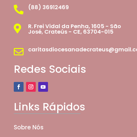
(88) 36912469

R. Frei Vidal da Penha, 1605 - São

José, Crateús - CE, 63704-015
caritasdiocesanadecrateus@gmail.

Redes Sociais
Links Rápidos
Sobre Nós