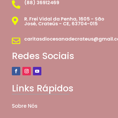
(88) 36912469

R. Frei Vidal da Penha, 1605 - São

José, Crateús - CE, 63704-015
caritasdiocesanadecrateus@gmail.

Redes Sociais
Links Rápidos
Sobre Nós