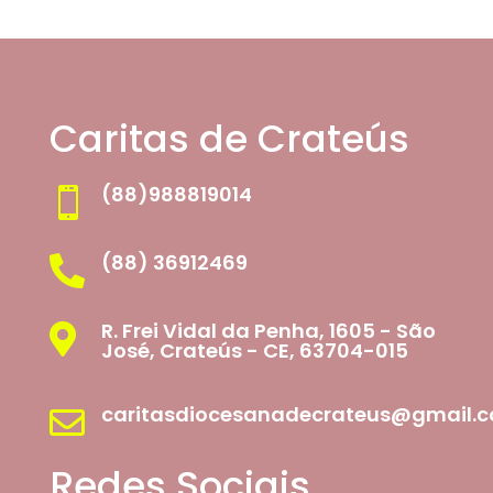
Caritas de Crateús
(88)988819014

(88) 36912469

R. Frei Vidal da Penha, 1605 - São

José, Crateús - CE, 63704-015
caritasdiocesanadecrateus@gmail.

Redes Sociais