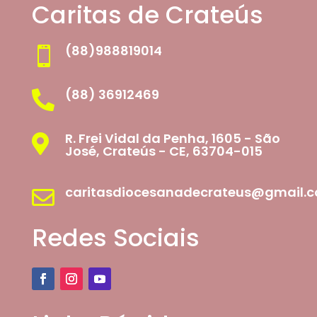
Caritas de Crateús
(88)988819014

(88) 36912469

R. Frei Vidal da Penha, 1605 - São

José, Crateús - CE, 63704-015
caritasdiocesanadecrateus@gmail.

Redes Sociais