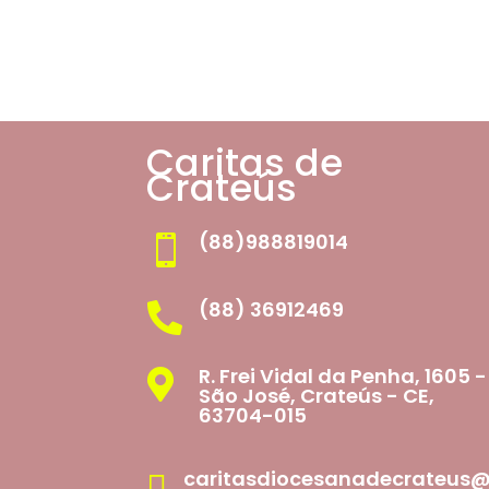
Caritas de
Crateús
(88)988819014

(88) 36912469

R. Frei Vidal da Penha, 1605 -

São José, Crateús - CE,
63704-015
caritasdiocesanadecrateus
