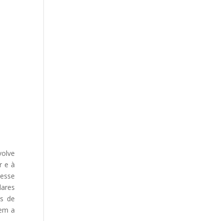
olve
r e à
 esse
lares
os de
sem a