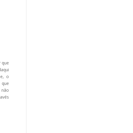
r que
daqui
de, o
s que
e não
ravés