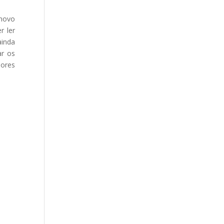
novo
r ler
ainda
ar os
dores