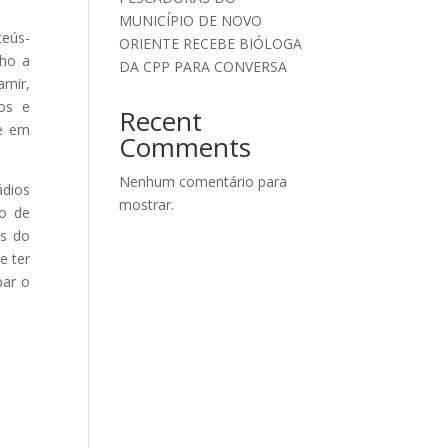
MUNICÍPIO DE NOVO
teús-
ORIENTE RECEBE BIÓLOGA
lho a
DA CPP PARA CONVERSA
amir,
os e
Recent
de em
Comments
Nenhum comentário para
ádios
mostrar.
io de
ns do
e ter
par o