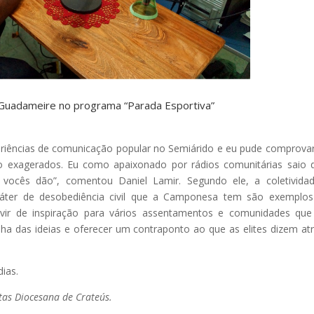
e Guadameire no programa “Parada Esportiva”
xperiências de comunicação popular no Semiárido e eu pude comprova
o exagerados. Eu como apaixonado por rádios comunitárias saio 
vocês dão”, comentou Daniel Lamir. Segundo ele, a coletivida
aráter de desobediência civil que a Camponesa tem são exemplo
rvir de inspiração para vários assentamentos e comunidades qu
ha das ideias e oferecer um contraponto ao que as elites dizem at
ias.
tas Diocesana de Crateús.