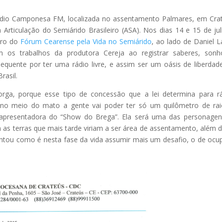
 rádio Camponesa FM, localizada no assentamento Palmares, em Cra
Articulação do Semiárido Brasileiro (ASA). Nos dias 14 e 15 de ju
bro do
Fórum Cearense pela Vida no Semiárido
, ao lado de Daniel L
os trabalhos da produtora Cereja ao registrar saberes, sonh
equente por ter uma rádio livre, e assim ser um oásis de liberda
rasil.
orga, porque esse tipo de concessão que a lei determina para r
 no meio do mato a gente vai poder ter só um quilômetro de ra
s, apresentadora do “Show do Brega”. Ela será uma das personage
as terras que mais tarde viriam a ser área de assentamento, além d
 contou como é nesta fase da vida assumir mais um desafio, o de ocu